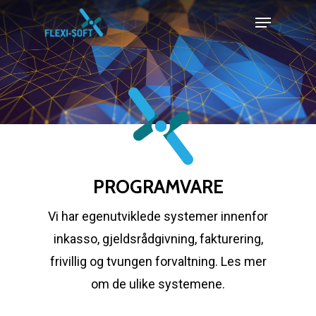
Skip
Menu
to
Close
main
Menu
content
PROGRAMVARE
Vi har egenutviklede systemer innenfor
inkasso, gjeldsrådgivning, fakturering,
frivillig og tvungen forvaltning. Les mer
om de ulike systemene.